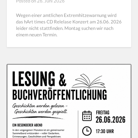
Posted on
26. Juni 2026
Wegen einer amtlichen Extremhitzewarnung wird
das hArt times CD Relelase Konzert am 26.06. 2026
leider nicht stattfinden. Montag suchen wir nach
einem neuen Termin.