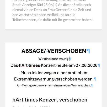
Stadt-Anzeiger Süd 25.06(1) An dieser Stelle noch
einmal vielen Dank an Frau Gerner für die Zeit und
den wertschätzenden Artikel und an alle
Teilnehmenden, die dafür mit ihr gesprochen haben!
hArt times Konzert verschoben