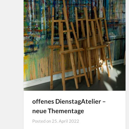
offenes DienstagAtelier –
neue Thementage
Posted on
25. April 2022