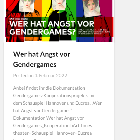
Wer hat Angst vor
Gendergames
Posted on
4. Februar 2022
Anbei findet ihr die Dokumentation
Gendergames-Kooperationsprojekts mit
dem Schauspiel Hannover und Eucrea. „Wer
hat Angst vor Gendergames“
Dokumentation Wer hat Angst vor
Gendergames_Kooperation hArt times
theater+Schauspiel Hannover+Eucrea