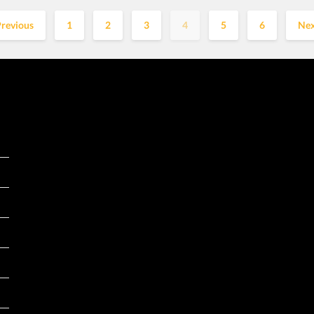
revious
1
2
3
4
5
6
Nex