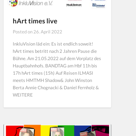
hArt times live
Posted on
26. April 2022
InkluVision läd ein: Es ist endlich soweit!
hArt times betritt nach 2 Jahren Pause die
Bühne. Am 21.05.2022 auf dem Vorplatz des
Hauptbahnhofs. BANDTAG am Hbf 11h bis
17h hArt times (15h) Auf Reisen ILMASI
meets HMTMH Shadow& John Winston
Berta Annie Chognacki & Daniel Fernholz &
WEITERE